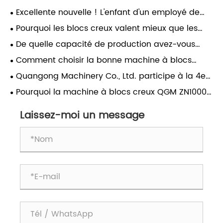
Excellente nouvelle ! L'enfant d'un employé de
Quangong Machinery Co., Ltd. a réussi ses études
Pourquoi les blocs creux valent mieux que les
et réalisé son rêve de fréquenter l'Université
briques en terre cuite : un guide pour la
De quelle capacité de production avez-vous
Jiaotong de Xi'an.
construction moderne
besoin ? Comment choisir la bonne machine à
Comment choisir la bonne machine à blocs
blocs pour votre usine
creux pour votre usine ?
Quangong Machinery Co., Ltd. participe à la 4e
conférence d'échange technique sur l'utilisation
Pourquoi la machine à blocs creux QGM ZN1000-
globale des déchets solides à base de charbon
2 est le choix idéal pour une production de blocs
creux de haute qualité
Laissez-moi un message