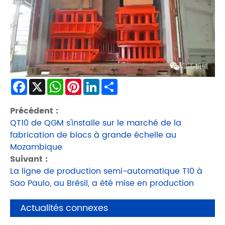
Facebook
X
WhatsApp
Pinterest
LinkedIn
Share
Précédent :
QT10 de QGM s'installe sur le marché de la
fabrication de blocs à grande échelle au
Mozambique
Suivant :
La ligne de production semi-automatique T10 à
Sao Paulo, au Brésil, a été mise en production
Actualités connexes