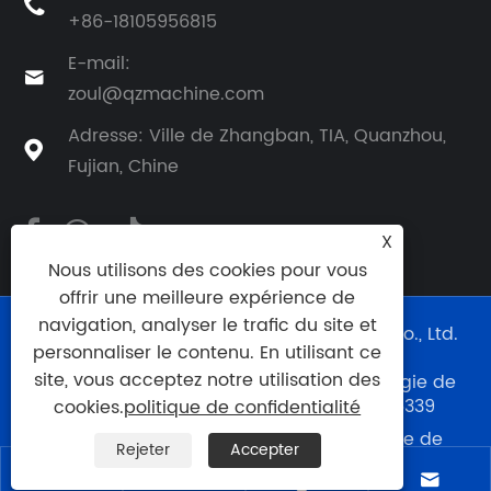

+86-18105956815
E-mail:

zoul@qzmachine.com
Adresse: Ville de Zhangban, TIA, Quanzhou,

Fujian, Chine
X
Nous utilisons des cookies pour vous
offrir une meilleure expérience de
navigation, analyser le trafic du site et
Copyright © 2024 Quangong Machinery Co., Ltd.
personnaliser le contenu. En utilisant ce
Tous droits réservés.
site, vous acceptez notre utilisation des
Support technique du site Web :
Technologie de
réseau Cie., Ltd de Tianyu.
0595--88056339
cookies.
politique de confidentialité
Links
|
Sitemap
|
RSS
|
XML
|
politique de
Rejeter
Accepter
confidentialité
|



