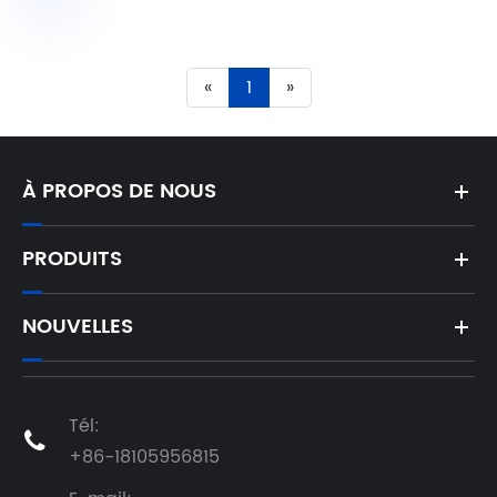
«
1
»
À PROPOS DE NOUS
PRODUITS
NOUVELLES
Tél:

+86-18105956815