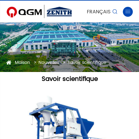
FRANÇAIS


Maison
Nouvelles
Savoir scientifique
Savoir scientifique