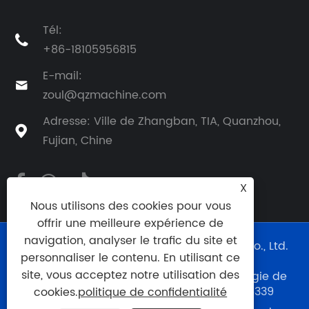
Tél:

+86-18105956815
E-mail:

zoul@qzmachine.com
Adresse: Ville de Zhangban, TIA, Quanzhou,

Fujian, Chine
X
Nous utilisons des cookies pour vous
offrir une meilleure expérience de
navigation, analyser le trafic du site et
Copyright © 2024 Quangong Machinery Co., Ltd.
personnaliser le contenu. En utilisant ce
Tous droits réservés.
site, vous acceptez notre utilisation des
Support technique du site Web :
Technologie de
réseau Cie., Ltd de Tianyu.
0595--88056339
cookies.
politique de confidentialité