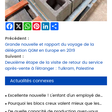
Facebook
X
WhatsApp
Pinterest
LinkedIn
Share
Précédent :
Grande nouvelle et rapport du voyage de la
délégation QGM en Europe en 2019
Suivant :
Deuxième étape de la visite de retour du service
après-vente à l'étranger : Tulkram, Palestine
Actualités connexes
Excellente nouvelle ! L'enfant d'un employé de
Quangong Machinery Co., Ltd. a réussi ses études
Pourquoi les blocs creux valent mieux que les
et réalisé son rêve de fréquenter l'Université
briques en terre cuite : un guide pour la
De quelle capacité de production avez-vous
Jiaotong de Xi'an.