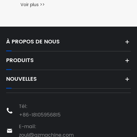
À PROPOS DE NOUS
PRODUITS
NOUVELLES
Tél:

+86-18105956815
E-mail:

zoul@qzmachine.com