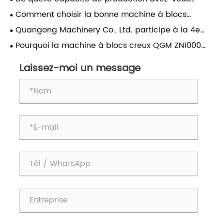
construction moderne
besoin ? Comment choisir la bonne machine à
Comment choisir la bonne machine à blocs
blocs pour votre usine
creux pour votre usine ?
Quangong Machinery Co., Ltd. participe à la 4e
conférence d'échange technique sur l'utilisation
Pourquoi la machine à blocs creux QGM ZN1000-
globale des déchets solides à base de charbon
2 est le choix idéal pour une production de blocs
creux de haute qualité
Laissez-moi un message