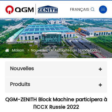
FRANÇAIS


Maison
Nouvelles
Actualités de l'exposition
Nouvelles
Produits
QGM-ZENITH Block Machine participera à
l'ICCX Russie 2022