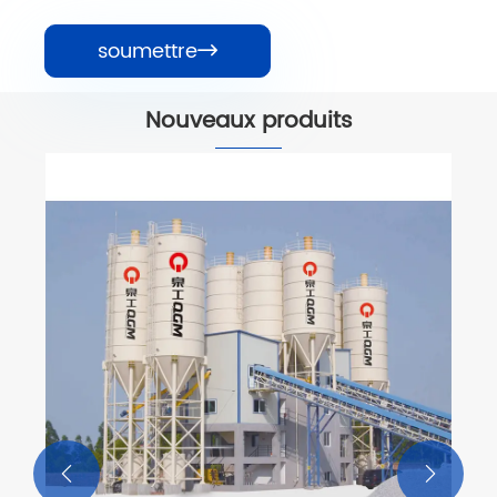
soumettre

Nouveaux produits
Machine à briques d
automatique de pal
Voir plus >>

