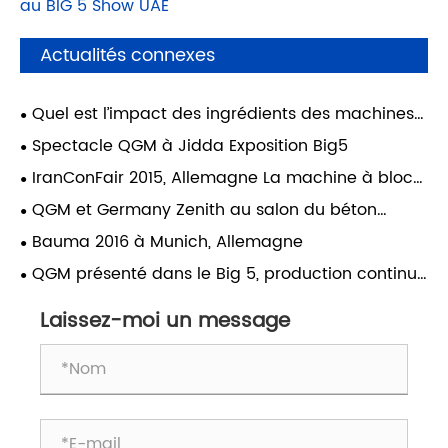
au BIG 5 Show UAE
Actualités connexes
Quel est l’impact des ingrédients des machines
à briques sur la durabilité des matériaux de
Spectacle QGM à Jidda Exposition Big5
construction ?
IranConFair 2015, Allemagne La machine à blocs
sans palettes Zenith a reçu de nombreux éloges
QGM et Germany Zenith au salon du béton
de la part des clients
d'Indonésie 2015
Bauma 2016 à Munich, Allemagne
QGM présenté dans le Big 5, production continue
au Moyen-Orient
Laissez-moi un message