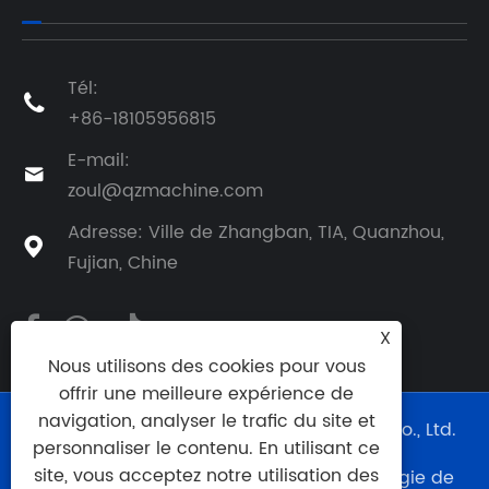
Tél:

+86-18105956815
E-mail:

zoul@qzmachine.com
Adresse: Ville de Zhangban, TIA, Quanzhou,

Fujian, Chine
X
Nous utilisons des cookies pour vous
offrir une meilleure expérience de
navigation, analyser le trafic du site et
Copyright © 2024 Quangong Machinery Co., Ltd.
personnaliser le contenu. En utilisant ce
Tous droits réservés.
site, vous acceptez notre utilisation des
Support technique du site Web :
Technologie de