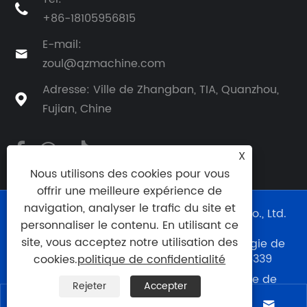

+86-18105956815
E-mail:

zoul@qzmachine.com
Adresse: Ville de Zhangban, TIA, Quanzhou,

Fujian, Chine
X
Nous utilisons des cookies pour vous
offrir une meilleure expérience de
navigation, analyser le trafic du site et
Copyright © 2024 Quangong Machinery Co., Ltd.
personnaliser le contenu. En utilisant ce
Tous droits réservés.
site, vous acceptez notre utilisation des
Support technique du site Web :
Technologie de
réseau Cie., Ltd de Tianyu.
0595--88056339
cookies.
politique de confidentialité
Links
|
Sitemap
|
RSS
|
XML
|
politique de
Rejeter
Accepter
confidentialité
|



