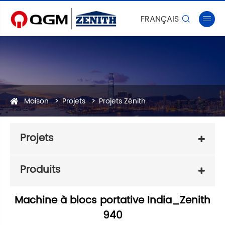
FRANÇAIS


Maison
Projets
Projets Zénith
Projets
Produits
Machine à blocs portative India_Zenith
940